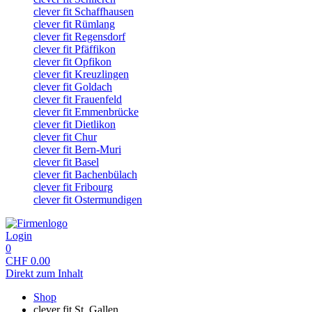
clever fit Schaffhausen
clever fit Rümlang
clever fit Regensdorf
clever fit Pfäffikon
clever fit Opfikon
clever fit Kreuzlingen
clever fit Goldach
clever fit Frauenfeld
clever fit Emmenbrücke
clever fit Dietlikon
clever fit Chur
clever fit Bern-Muri
clever fit Basel
clever fit Bachenbülach
clever fit Fribourg
clever fit Ostermundigen
Login
0
CHF
0.00
Direkt zum Inhalt
Shop
clever fit St. Gallen