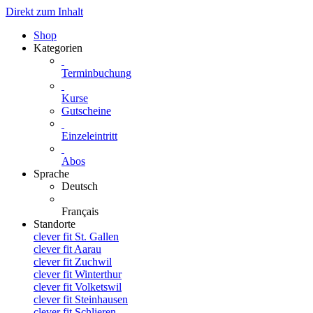
Direkt zum Inhalt
Shop
Kategorien
Terminbuchung
Kurse
Gutscheine
Einzeleintritt
Abos
Sprache
Deutsch
Français
Standorte
clever fit St. Gallen
clever fit Aarau
clever fit Zuchwil
clever fit Winterthur
clever fit Volketswil
clever fit Steinhausen
clever fit Schlieren