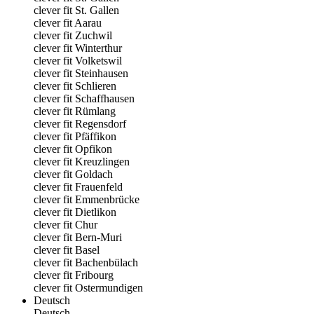
clever fit St. Gallen
clever fit Aarau
clever fit Zuchwil
clever fit Winterthur
clever fit Volketswil
clever fit Steinhausen
clever fit Schlieren
clever fit Schaffhausen
clever fit Rümlang
clever fit Regensdorf
clever fit Pfäffikon
clever fit Opfikon
clever fit Kreuzlingen
clever fit Goldach
clever fit Frauenfeld
clever fit Emmenbrücke
clever fit Dietlikon
clever fit Chur
clever fit Bern-Muri
clever fit Basel
clever fit Bachenbülach
clever fit Fribourg
clever fit Ostermundigen
Deutsch
Deutsch