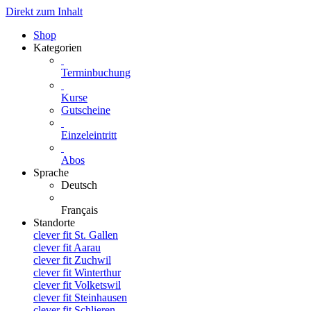
Direkt zum Inhalt
Shop
Kategorien
Terminbuchung
Kurse
Gutscheine
Einzeleintritt
Abos
Sprache
Deutsch
Français
Standorte
clever fit St. Gallen
clever fit Aarau
clever fit Zuchwil
clever fit Winterthur
clever fit Volketswil
clever fit Steinhausen
clever fit Schlieren