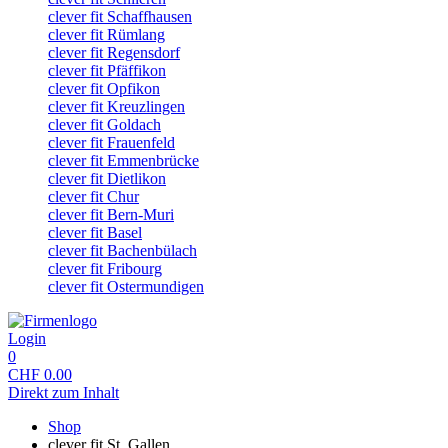
clever fit Schaffhausen
clever fit Rümlang
clever fit Regensdorf
clever fit Pfäffikon
clever fit Opfikon
clever fit Kreuzlingen
clever fit Goldach
clever fit Frauenfeld
clever fit Emmenbrücke
clever fit Dietlikon
clever fit Chur
clever fit Bern-Muri
clever fit Basel
clever fit Bachenbülach
clever fit Fribourg
clever fit Ostermundigen
Login
0
CHF
0.00
Direkt zum Inhalt
Shop
clever fit St. Gallen